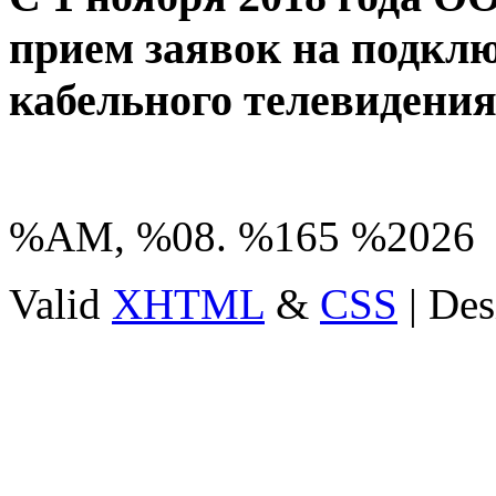
прием заявок на подклю
кабельного телевиден
%AM, %08. %165 %2026
Valid
XHTML
&
CSS
| Des