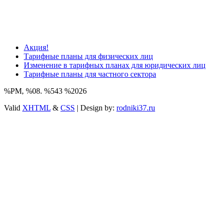
Акция!
Тарифные планы для физических лиц
Изменение в тарифных планах для юридических лиц
Тарифные планы для частного сектора
%PM, %08. %543 %2026
Valid
XHTML
&
CSS
| Design by:
rodniki37.ru